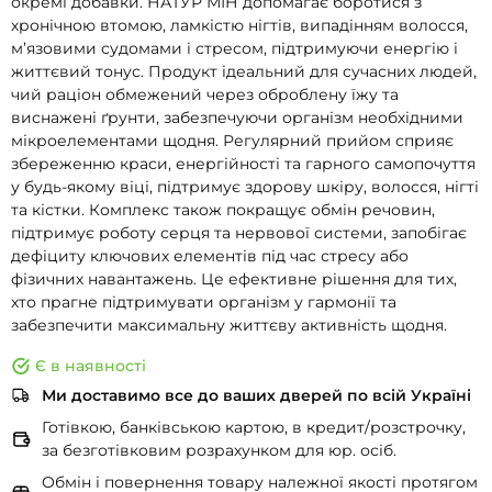
окремі добавки. НАТУР МІН допомагає боротися з
хронічною втомою, ламкістю нігтів, випадінням волосся,
м’язовими судомами і стресом, підтримуючи енергію і
життєвий тонус. Продукт ідеальний для сучасних людей,
чий раціон обмежений через оброблену їжу та
виснажені ґрунти, забезпечуючи організм необхідними
мікроелементами щодня. Регулярний прийом сприяє
збереженню краси, енергійності та гарного самопочуття
у будь-якому віці, підтримує здорову шкіру, волосся, нігті
та кістки. Комплекс також покращує обмін речовин,
підтримує роботу серця та нервової системи, запобігає
дефіциту ключових елементів під час стресу або
фізичних навантажень. Це ефективне рішення для тих,
хто прагне підтримувати організм у гармонії та
забезпечити максимальну життєву активність щодня.
Є в наявності
Ми доставимо все до ваших дверей по всій Україні
Готівкою, банківською картою, в кредит/розстрочку,
за безготівковим розрахунком для юр. осіб.
Обмін і повернення товару належної якості протягом