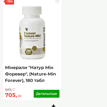
-15%
Мінерали "Натур Мін
Форевер", (Nature-Min
Forever), 180 табл
833,
00
Детальніше
705,
00
+