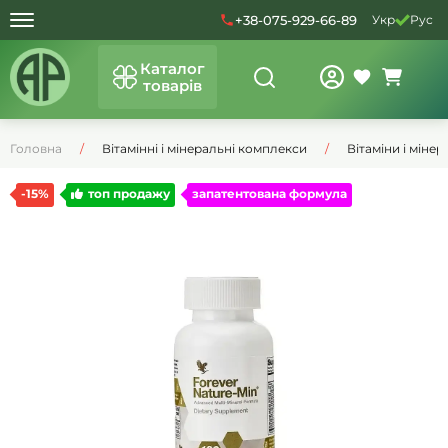
+38-075-929-66-89
Укр
Рус
Каталог
товарів
Головна
Вітамінні і мінеральні комплекси
Вітаміни і мінер
-15%
топ продажу
запатентована формула