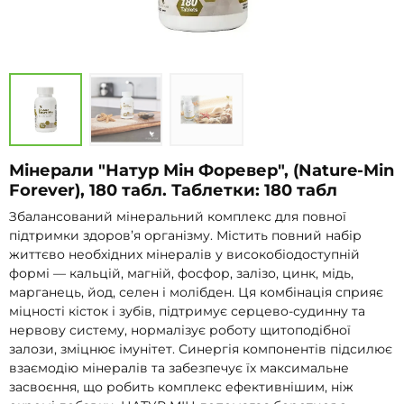
Мінерали "Натур Мін Форевер", (Nature-Min
Forever), 180 табл. Таблетки: 180 табл
Збалансований мінеральний комплекс для повної
підтримки здоров’я організму. Містить повний набір
життєво необхідних мінералів у високобіодоступній
формі — кальцій, магній, фосфор, залізо, цинк, мідь,
марганець, йод, селен і молібден. Ця комбінація сприяє
міцності кісток і зубів, підтримує серцево-судинну та
нервову систему, нормалізує роботу щитоподібної
залози, зміцнює імунітет. Синергія компонентів підсилює
взаємодію мінералів та забезпечує їх максимальне
засвоєння, що робить комплекс ефективнішим, ніж