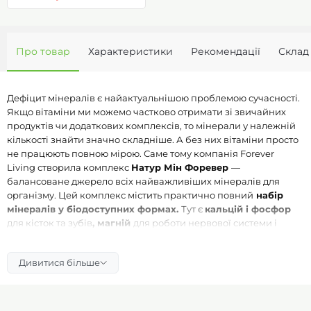
Про товар
Характеристики
Рекомендації
Склад
Дефіцит мінералів є найактуальнішою проблемою сучасності.
Якщо вітаміни ми можемо частково отримати зі звичайних
продуктів чи додаткових комплексів, то мінерали у належній
кількості знайти значно складніше. А без них вітаміни просто
не працюють повною мірою. Саме тому компанія Forever
Living створила комплекс
Натур Мін Форевер
—
балансоване джерело всіх найважливіших мінералів для
організму. Цей комплекс містить практично повний
набір
мінералів у біодоступних формах.
Тут є
кальцій і фосфор
для кісток та зубів
, магній
для роботи нервової системи і
профілактики судом у ногах
, залізо
для кровотворення та
енергії
, цинк
для імунітету й краси шкіри, волосся і нігтів
,
Дивитися більше
мідь
для міцності сполучних тканин
, марганець
для обміну
речовин
, йод
для роботи щитоподібної залози
, селен
для
антиоксидантного захисту
та молібден,
що бере участь у
важливих ферментативних процесах.