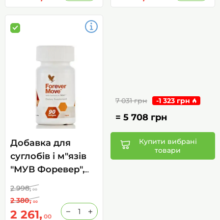
7 031 грн
-
1 323 грн
=
5 708 грн
Купити вибрані
Добавка для
товари
суглобів і м"язів
"МУВ Форевер",
(Forever move) 90
2 998,
00
капс
2 380,
00
2 261,
00