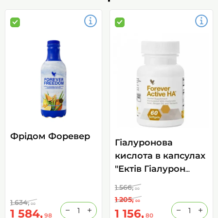
Фрідом Форевер
Гіалуронова
кислота в капсулах
"Ектів Гіалурон
Форевер", (Forever
1 566,
00
Active HA) 60 капс
1 205,
1 634,
00
00
1 584,
1 156,
98
80