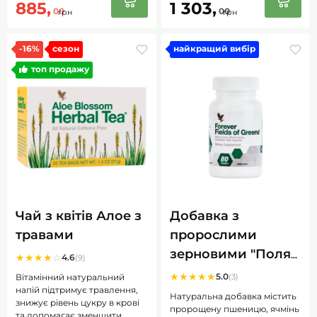
885,
1 303,
00
00
грн
грн
-16%
сезон
найкращий вибір
топ продажу
Чай з квітів Алое з
Добавка з
травами
пророслими
зерновими "Поля
★
★
★
★
☆
4.6
(9)
зелені Форевер",
★
★
★
★
★
5.0
Вітамінний натуральний
(3)
напій підтримує травлення,
(Forever Fields of
Натуральна добавка містить
знижує рівень цукру в крові
Greens), 80 табл
пророщену пшеницю, ячмінь
та допомагає зменшити...