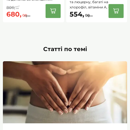
та люцерну, багаті на
806,
хлорофіл, вітаміни A, C,...
00
680,
554,
00
00
грн
грн
Статті по темі