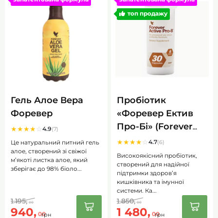
топ продажу
Гель Алое Вера
Пробіотик
Форевер
«Форевер Ектив
Про-Бі» (Forever
★
★
★
★
☆
4.9
(7)
Active Pro-B) 30
★
★
★
★
☆
4.7
Це натуральний питний гель
(6)
алое, створений зі свіжої
капсул
Високоякісний пробіотик,
м’якоті листка алое, який
створений для надійної
зберігає до 98% біоло...
підтримки здоров’я
кишківника та імунної
системи. Ка...
1 195,
1 850,
00
00
940,
1 480,
00
00
грн
грн