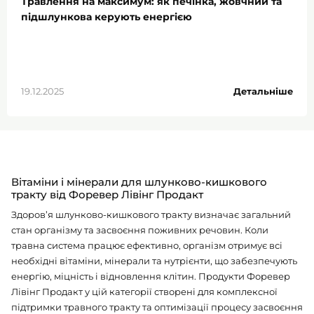
Травлення на максимум: як печінка, жовчний та
боротьбу, а як налаштування. І саме з цього
підшлункова керують енергією
налаштування починаються стабільні зміни.
19.12.2025
Детальніше
Вітаміни і мінерали для шлунково-кишкового
тракту від Форевер Лівінг Продакт
Здоров’я шлунково-кишкового тракту визначає загальний
стан організму та засвоєння поживних речовин. Коли
травна система працює ефективно, організм отримує всі
необхідні вітаміни, мінерали та нутрієнти, що забезпечують
енергію, міцність і відновлення клітин. Продукти Форевер
Лівінг Продакт у цій категорії створені для комплексної
підтримки травного тракту та оптимізації процесу засвоєння