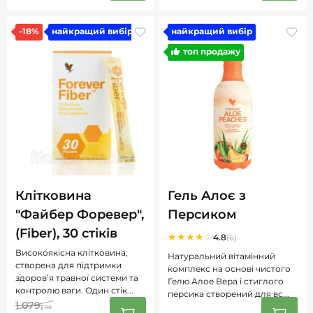
-18%
найкращий вибір
найкращий вибір
топ продажу
Клітковина
Гель Алоє з
"Файбер Форевер",
Персиком
(Fiber), 30 стіків
★
★
★
★
☆
4.8
(6)
Високоякісна клітковина,
Натуральний вітамінний
створена для підтримки
комплекс на основі чистого
здоров’я травної системи та
Гелю Алое Вера і стиглого
контролю ваги. Один стік...
персика створений для вс...
1 079,
00