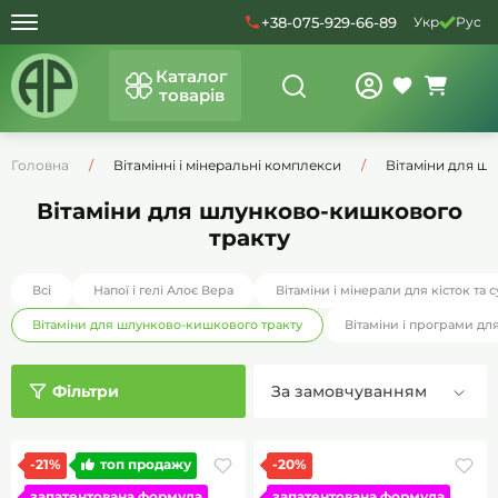
+38-075-929-66-89
Укр
Рус
Каталог
товарів
Головна
Вітамінні і мінеральні комплекси
Вітаміни для ш
Вітаміни для шлунково-кишкового
тракту
Всі
Напої і гелі Алоє Вера
Вітаміни і мінерали для кісток та с
Вітаміни для шлунково-кишкового тракту
Вітаміни і програми дл
Фільтри
-21%
топ продажу
-20%
запатентована формула
запатентована формула