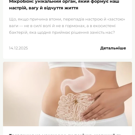
Мікробіом: унікальний орган, який формує наш
настрій, вагу й відчуття життя
Що, якщо причина втоми, перепадів настрою й «застою»
ваги — не в силі волі й не в гормонах, а в екосистемі
бактерій, яка щодня приймає рішення замість нас?
Мікробіом кишечника — це тиха система управління
тілом, яка впливає на енергію, апетит і внутрішній стан.
14.12.2025
Детальніше
Він формується роками, але реагує на щоденні дрібниці:
їжу, сон, стрес, ритм життя. Одні бактерії підтримують
ясність мислення і легкість, інші — підживлюють
запалення та втому. Коли баланс порушується, тіло
починає говорити через набряки, тягу до солодкого і
нестабільний настрій. Навіть ідеальне харчування не
працює, якщо слизова кишечника виснажена. Саме
вона визначає, чи приживеться корисна флора і чи
засвояться поживні речовини. Мікробіом тісно
пов’язаний з нервовою системою і впливає на відчуття
тривоги та спокою. Зміни у його складі здатні
відбиватися на вазі й метаболізмі. Розуміння цих
процесів відкриває новий погляд на здоров’я — не як