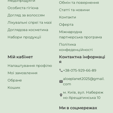
Медопродукти
тракту.
Обмін та повернення
Поля Зелені
— натуральна суміш з трав і зелені для
Особиста гігієна
Статті та новини
комплексного впливу на травну систему та
Догляд за волоссям
Контакти
детоксикації організму.
Лікувальні спреї та мазі
Оферта
Продукти Форевер Лівінг Продакт для травнево-кишкового
Доглядова косметика
тракту особливо рекомендовані:
Міжнародна
Набори продукції
партнерська програма
при порушеннях травлення
Політика
у період незбалансованого харчування
конфеденційності
для підтримки природної мікрофлори кишечника
Мій кабінет
Контактна інформаці
при відчутті тяжкості або здуття
я
Налаштування профілю
для щоденної підтримки здоров’я шлунково-
+38-075-929-66-89
Мої замовлення
кишкового тракту
aloeplanet2025@gmail.
Обране
Підтримка травної системи починається зсередини.
com
Вітаміни і мінерали Форевер Лівінг Продакт забезпечують
Кошик
м. Київ, вул. Набереж
організм усім необхідним для нормального травлення,
но-Хрещатинська 10
засвоєння нутрієнтів та загального самопочуття щодня.
Ми в соцмережах