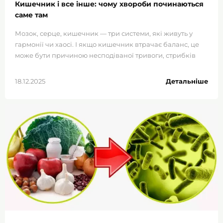
Кишечник і все інше: чому хвороби починаються
саме там
Мозок, серце, кишечник — три системи, які живуть у
гармонії чи хаосі. І якщо кишечник втрачає баланс, це
може бути причиною несподіваної тривоги, стрибків
тиску та постійної втоми, які ніхто не може пояснити.
18.12.2025
Детальніше