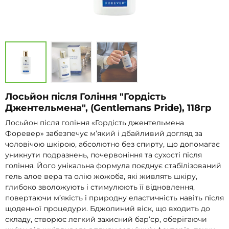
Лосьйон після Гоління "Гордість
Джентельмена", (Gentlemans Pride), 118гр
Лосьйон після гоління «Гордість джентельмена
Форевер» забезпечує м’який і дбайливий догляд за
чоловічою шкірою, абсолютно без спирту, що допомагає
уникнути подразнень, почервоніння та сухості після
гоління. Його унікальна формула поєднує стабілізований
гель алое вера та олію жожоба, які живлять шкіру,
глибоко зволожують і стимулюють її відновлення,
повертаючи м’якість і природну еластичність навіть після
щоденної процедури. Бджолиний віск, що входить до
складу, створює легкий захисний бар’єр, оберігаючи