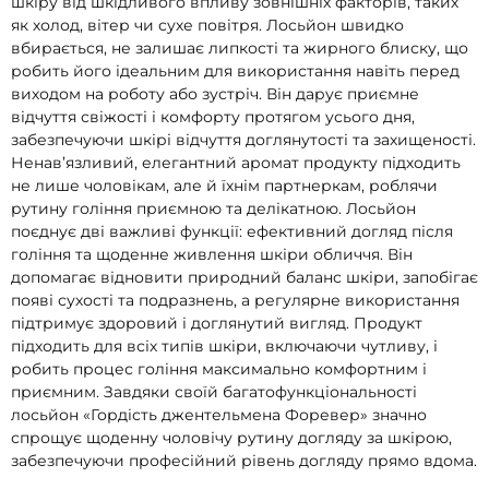
шкіру від шкідливого впливу зовнішніх факторів, таких
як холод, вітер чи сухе повітря. Лосьйон швидко
вбирається, не залишає липкості та жирного блиску, що
робить його ідеальним для використання навіть перед
виходом на роботу або зустріч. Він дарує приємне
відчуття свіжості і комфорту протягом усього дня,
забезпечуючи шкірі відчуття доглянутості та захищеності.
Ненав’язливий, елегантний аромат продукту підходить
не лише чоловікам, але й їхнім партнеркам, роблячи
рутину гоління приємною та делікатною. Лосьйон
поєднує дві важливі функції: ефективний догляд після
гоління та щоденне живлення шкіри обличчя. Він
допомагає відновити природний баланс шкіри, запобігає
появі сухості та подразнень, а регулярне використання
підтримує здоровий і доглянутий вигляд. Продукт
підходить для всіх типів шкіри, включаючи чутливу, і
робить процес гоління максимально комфортним і
приємним. Завдяки своїй багатофункціональності
лосьйон «Гордість джентельмена Форевер» значно
спрощує щоденну чоловічу рутину догляду за шкірою,
забезпечуючи професійний рівень догляду прямо вдома.