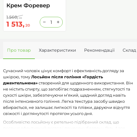
Крем Форевер
1 560,
00
1 513,
20
Про товар
Характеристики
Рекомендації
Склад
Сучасний чоловік цінує комфорт і ефективність догляду за
шкірою, тому
Лосьйон після гоління «Гордість
джентельмена»
створений для щоденного використання. Він
не містить спирту, що запобігає подразненням, стягнутості та
сухості шкіри, забезпечуючи м’який, щадний догляд навіть
після інтенсивного гоління. Легка текстура засобу швидко
вбирається, не залишає липкості та плівки, даруючи відчуття
свіжості і доглянутості протягом усього дня.
Особливістю лосьйону є ретельно підібраний склад, що
поєднує ефективний догляд і природну безпеку. Гель
Алое
вера
у формулі стимулює регенерацію шкіри, заспокоює