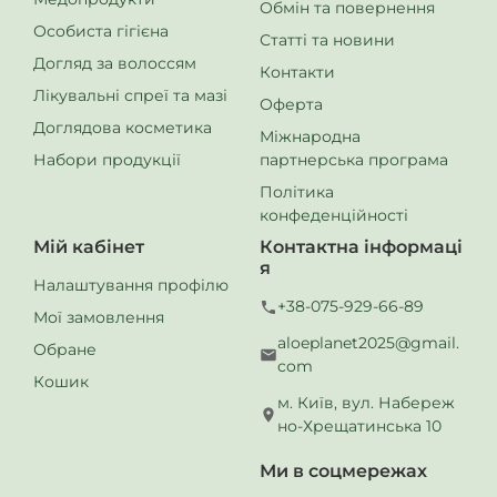
Обмін та повернення
Особиста гігієна
Статті та новини
Догляд за волоссям
Контакти
Лікувальні спреї та мазі
Оферта
Доглядова косметика
Міжнародна
Набори продукції
партнерська програма
Політика
Купити
конфеденційності
684.00
Мій кабінет
Контактна інформаці
545.00
я
грн
Налаштування профілю
+38-075-929-66-89
Мої замовлення
aloeplanet2025@gmail.
Обране
com
Кошик
м. Київ, вул. Набереж
но-Хрещатинська 10
Ми в соцмережах