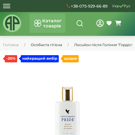
+38-075-929-66-89
Укр
Рус
Каталог
товарів
Головна
Особиста гігієна
Лосьйон після Гоління "Гордість
-20%
найкращий вибір
щодня