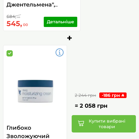
Джентельмена",
(Gentlemans Pride),
684,
00
118гр
Детальніше
545,
00
+
2 244 грн
-
186 грн
=
2 058 грн
Купити вибрані
товари
Глибоко
Зволожуючий