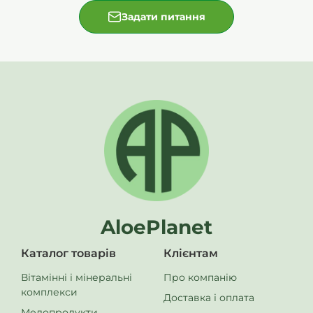
повідомте нам про це в листі або коментарі до товару.
Задати питання
Дякуємо!
****
БАД не є лікарським засобом!
AloePlanet
Каталог товарів
Клієнтам
Вітамінні і мінеральні
Про компанію
комплекси
Доставка і оплата
Медопродукти