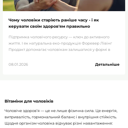
Чому чоловіки старіють раніше часу - і як
керувати своїм здоров'ям правильно
Підтримка чоловічого ресурсу — ключ до активного
життя. І як натуральна еко-продукція Форевер Лівінг
Продакт допомагає чоловікам залишатися у формі в
будь-якому віці.
08.01.2026
Детальніше
Вітаміни для чоловіків
Чоловіче здоров’я — це не лише фізична сила. Це енергія,
витривалість, гормональний баланс і внутрішня стійкість.
Щодня організм чоловіка відчуває різні навантаження: