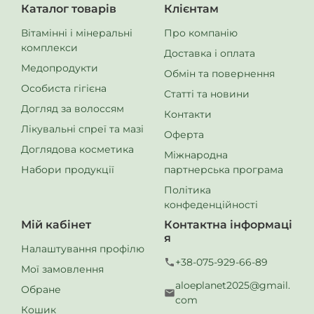
серцево-судинної системи. Арджі Плюс допомагає
Каталог товарів
Клієнтам
підвищити фізичну силу і витривалість, особливо під час
Вітамінні і мінеральні
Про компанію
активного способу життя.
комплекси
Доставка і оплата
Протеїн рослинний
Амінокислоти та білкові компоненти
Медопродукти
Обмін та повернення
для підтримки м’язової маси та відновлення після
Особиста гігієна
тренувань. Допомагає підтримувати енергетичний тонус,
Статті та новини
забезпечує правильний обмін речовин і сприяє
Догляд за волоссям
Контакти
довгостроковій підтримці фізичної сили.
Лікувальні спреї та мазі
Оферта
Щоденна підтримка чоловічого здоров’я
Доглядова косметика
Міжнародна
Регулярний прийом цих продуктів дозволяє чоловічому
Набори продукції
партнерська програма
організму:
Політика
Зберігати високий рівень енергії та витривалості
конфеденційності
Підтримувати репродуктивну систему та
Мій кабінет
Контактна інформаці
гормональний баланс
я
Налаштування профілю
Піклуватися про серце та судини
+38-075-929-66-89
Мої замовлення
Захищати клітини від окисного стресу
aloeplanet2025@gmail.
Обране
Натуральні інгредієнти працюють синергічно,
com
Кошик