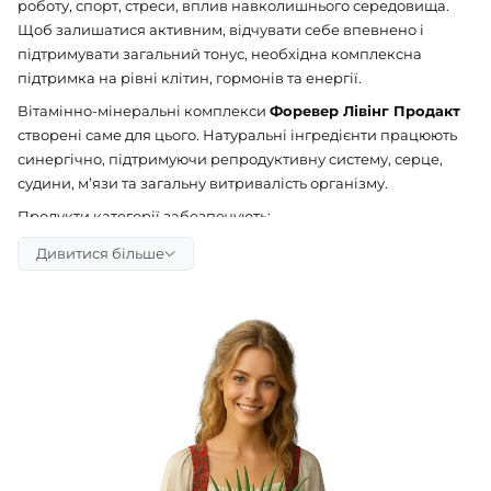
роботу, спорт, стреси, вплив навколишнього середовища.
Щоб залишатися активним, відчувати себе впевнено і
підтримувати загальний тонус, необхідна комплексна
підтримка на рівні клітин, гормонів та енергії.
Вітамінно-мінеральні комплекси
Форевер Лівінг Продакт
створені саме для цього. Натуральні інгредієнти працюють
синергічно, підтримуючи репродуктивну систему, серце,
судини, м’язи та загальну витривалість організму.
Продукти категорії забезпечують:
Енергію та витривалість
— підтримка організму під
Дивитися більше
час фізичних і розумових навантажень.
Здоров’я репродуктивної та гормональної системи
— нормалізація рівня тестостерону та гормонального
балансу.
Підтримку серця та судин
— здоровий кровообіг та
еластичність судин.
Антиоксидантний захист
— захист клітин від
окисного стресу та вільних радикалів.