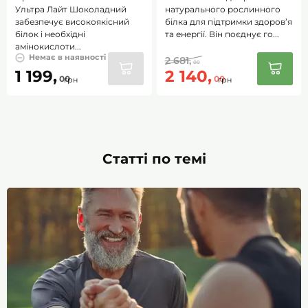
375 г
Ультра Лайт Шоколадний
натурального рослинного
забезпечує високоякісний
білка для підтримки здоров’я
білок і необхідні
та енергії. Він поєднує го...
амінокислоти...
Немає в наявності
2 681,
00
1 199,
2 140,
00
00
грн
грн
Статті по темі