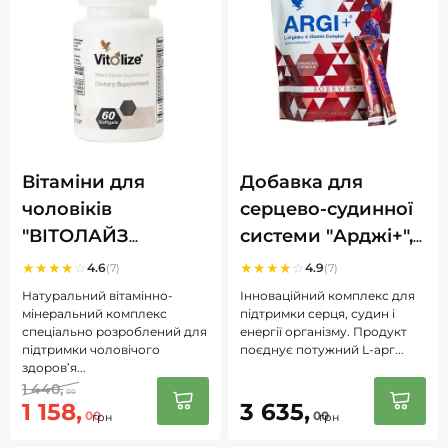
Вітаміни для
Добавка для
чоловіків
серцево-судинної
"ВІТОЛАЙЗ
системи "Арджі+",
Чоловіча Енергія",
(Argi+) 30 ст
★
★
★
★
☆
★
★
★
★
☆
4.6
4.9
(7)
(7)
(Vitolize Mans
Натуральний вітамінно-
Інноваційний комплекс для
Vitality) 60 капс
мінеральний комплекс
підтримки серця, судин і
спеціально розроблений для
енергії організму. Продукт
підтримки чоловічого
поєднує потужний L-арг...
здоров’я...
1 440,
00
1 158,
3 635,
00
00
грн
грн