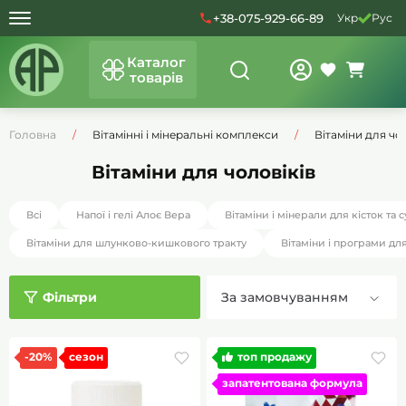
+38-075-929-66-89
Укр
Рус
Каталог
товарів
Головна
Вітамінні і мінеральні комплекси
Вітаміни для чо
Вітаміни для чоловіків
Всі
Напої і гелі Алоє Вера
Вітаміни і мінерали для кісток та с
Вітаміни для шлунково-кишкового тракту
Вітаміни і програми дл
Фільтри
-20%
сезон
топ продажу
запатентована формула