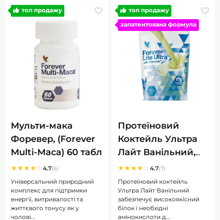
топ продажу
топ продажу
запатентована формула
Мульти-мака
Протеїновий
Форевер, (Forever
Коктейль Ультра
Multi-Maca) 60 табл
Лайт Ванільний,
(Forever Lite Ultra
★
★
★
★
☆
★
★
★
★
☆
4.7
4.7
(6)
(7)
Vanilla), 375гр
Універсальний природний
Протеїновий коктейль
комплекс для підтримки
Ультра Лайт Ванільний
енергії, витривалості та
забезпечує високоякісний
життєвого тонусу як у
білок і необхідні
чолові...
амінокислоти д...