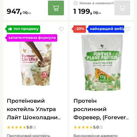
Немає в наявності
947,
1 199,
00
00
грн
грн
топ продажу
-20%
найкращий вибір
запатентована формула
Протеїновий
Протеїн
коктейль Ультра
рослинний
Лайт Шоколадний,
Форевер, (Forever
(Forever Lite Ultra
Plant Protein), 390 г
★
★
★
★
★
★
★
★
★
★
5.0
5.0
(3)
(3)
with Aminotein)
Протеїновий коктейль
Високоякісне джерело