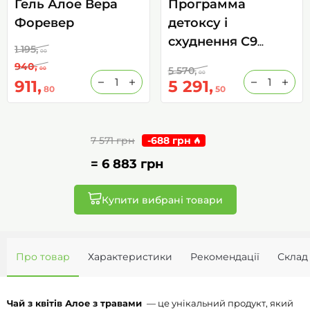
Гель Алое Вера
Программа
Форевер
детоксу і
схуднення С9
1 195,
00
(ваніль)
940,
5 570,
00
00
911,
5 291,
80
50
7 571 грн
-
688 грн
=
6 883 грн
Купити вибрані товари
Про товар
Характеристики
Рекомендації
Склад
Чай з квітів Алое з травами
— це унікальний продукт, який