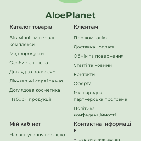
зовнішня захисна мембрана відсутня чи пошкоджена.
***
Виробник залишає за собою право змінити зовнішній
AloePlanet
вигляд упаковки. Ми намагаємося стежити за змінами, але
якщо ви помітили будь-яку невідповідність, будь ласка,
Каталог товарів
Клієнтам
повідомте нам про це в листі або коментарі до товару.
Дякуємо!
Вітамінні і мінеральні
Про компанію
****
БАД не є лікарським засобом!
комплекси
Доставка і оплата
Медопродукти
Обмін та повернення
Особиста гігієна
Статті та новини
Догляд за волоссям
Контакти
Лікувальні спреї та мазі
Оферта
Доглядова косметика
Міжнародна
Набори продукції
партнерська програма
Політика
конфеденційності
Купити
Мій кабінет
Контактна інформаці
806.00
я
680.00
Налаштування профілю
грн
+38-075-929-66-89