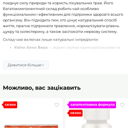
поєднує силу природи та користь лікувальних трав. Його
багатокомпонентний склад робить чай особливо
функціональним і ефективним для підтримки здоров’я всього
організму. Він підходить тим, хто цінує натуральний спосіб
життя, прагне підтримати травлення, нормалізувати рівень
цукру та холестерину, а також заспокоїти нервову систему.
Склад чаю включає лише натуральні інгредієнти:
Квіти Алое Вера
— відомі своїми протизапальними та
заспокійливими властивостями. Допомагають
нормалізувати рівень цукру в крові, підтримують роботу
травної системи та стимулюють імунітет.
Дивитися більше
Фенхель
— багатий на ефірні олії, калій та вітамін C,
сприяє зниженню холестерину та підтримує функцію
шлунково-кишкового тракту.
Можливо, вас зацікавить
Зверобій
— підвищує рівень серотоніну, нормалізує
гормональний фон і допомагає боротися зі стресом та
депресією.
сезон
запатентована формула
Ромашка
— знімає запалення, заспокоює нервову
сезон
систему та підтримує здоров’я шкіри.
Кориця, гвоздика, кардамон, імбир, душистий