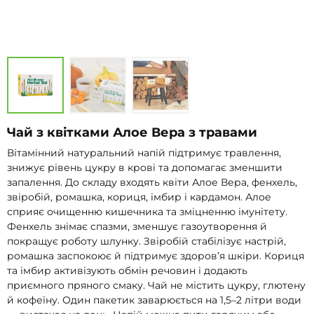
Чай з квітками Алое Вера з травами
Вітамінний натуральний напій підтримує травлення,
знижує рівень цукру в крові та допомагає зменшити
запалення. До складу входять квіти Алое Вера, фенхель,
звіробій, ромашка, кориця, імбир і кардамон. Алое
сприяє очищенню кишечника та зміцненню імунітету.
Фенхель знімає спазми, зменшує газоутворення й
покращує роботу шлунку. Звіробій стабілізує настрій,
ромашка заспокоює й підтримує здоров’я шкіри. Кориця
та імбир активізують обмін речовин і додають
приємного пряного смаку. Чай не містить цукру, глютену
й кофеїну. Один пакетик заварюється на 1,5–2 літри води