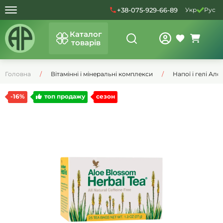
+38-075-929-66-89
Укр
Рус
Каталог
товарів
Головна
Вітамінні і мінеральні комплекси
Напої і гелі Ало
-16%
топ продажу
сезон