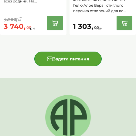
всієї родини. На...
Жінкам для зменшення симптомів менструальних
Гелю Алое Вера і стиглого
спазмів.
персика створений для вс...
Тим, хто прагне природного детоксу та підтримки
4 780,
00
травної системи.
3 740,
1 303,
00
00
грн
грн
Чай з квітками Алое Вера — це
натуральний, смачний і
функціональний напій
, який об’єднує силу лікувальних трав
та квіток Алое Вера, допомагаючи підтримувати здоров’я
всього організму щодня.
Застосування:
Задати питання
Чай можна пити холодним чи гарячим.
Протипоказання:
Індивідуальна непереносимість компонентів.
Застереження:
При вагітності, годуванні грудьми, прийомі медичних
препаратів чи наявності будь-яких захворювань слід
проконсультуватися з лікарем перед вживанням харчових
добавок. У разі виникнення побічних реакцій припиніть
використання та проконсультуйтеся з лікарем. Зберігати у
недоступному для дітей місці. Не використовувати, якщо