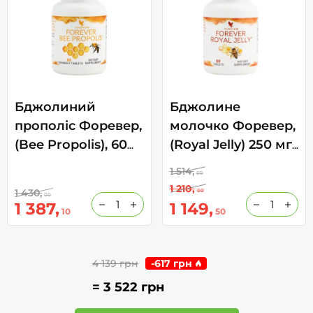
Бджолиний
Бджолине
прополіс Форевер,
молочко Форевер,
(Bee Propolis), 60
(Royal Jelly) 250 мг
пігулок
60 табл
1 514,
00
1 210,
1 430,
00
00
1 387,
1 149,
10
50
4 139 грн
-
617 грн
=
3 522 грн