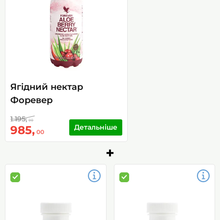
Ягідний нектар
Форевер
1 195,
00
Детальніше
985,
00
+