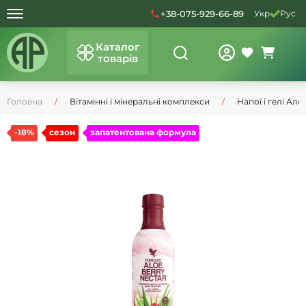
+38-075-929-66-89
Укр
Рус
Каталог
товарів
Головна
Вітамінні і мінеральні комплекси
Напої і гелі Ало
-18%
сезон
запатентована формула