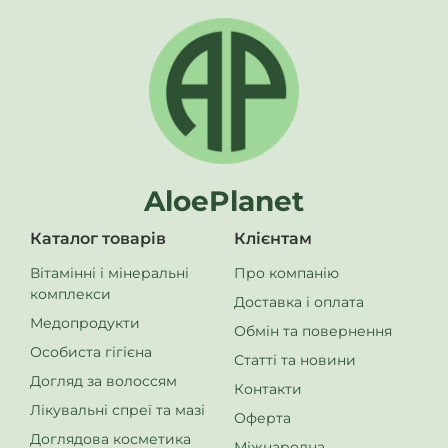
Зберігати у місці, недоступному для дітей. Не застосовувати,
якщо пошкоджена або відсутня захисна пломба на упаковці.
Виробник залишає за собою право вносити зміни до дизайну
упаковки. Ми прагнемо оперативно оновлювати інформацію,
однак якщо ви помітили невідповідність, повідомте нам у
коментарі або електронному листі. Щиро дякуємо!
Харчова добавка. Не є лікарським засобом!
AloePlanet
Каталог товарів
Клієнтам
Вітамінні і мінеральні
Про компанію
комплекси
Доставка і оплата
Медопродукти
Обмін та повернення
Особиста гігієна
Статті та новини
Догляд за волоссям
Контакти
Лікувальні спреї та мазі
Оферта
Доглядова косметика
Міжнародна