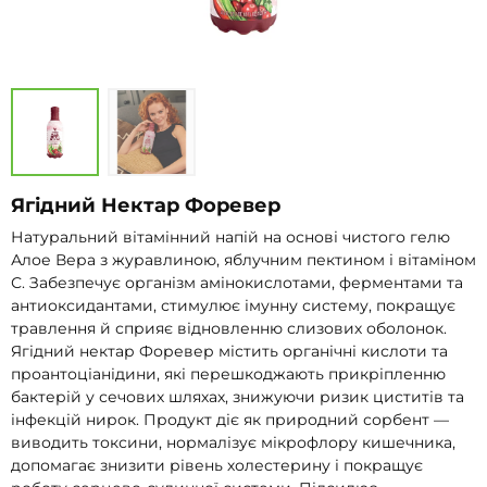
Ягідний Нектар Форевер
Натуральний вітамінний напій на основі чистого гелю
Алое Вера з журавлиною, яблучним пектином і вітаміном
С. Забезпечує організм амінокислотами, ферментами та
антиоксидантами, стимулює імунну систему, покращує
травлення й сприяє відновленню слизових оболонок.
Ягідний нектар Форевер містить органічні кислоти та
проантоціанідини, які перешкоджають прикріпленню
бактерій у сечових шляхах, знижуючи ризик циститів та
інфекцій нирок. Продукт діє як природний сорбент —
виводить токсини, нормалізує мікрофлору кишечника,
допомагає знизити рівень холестерину і покращує