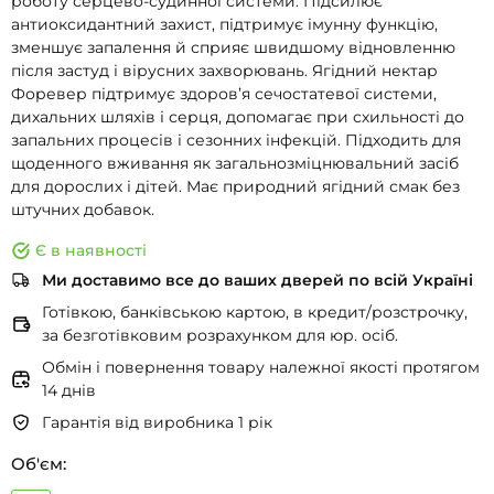
роботу серцево-судинної системи. Підсилює
антиоксидантний захист, підтримує імунну функцію,
зменшує запалення й сприяє швидшому відновленню
після застуд і вірусних захворювань. Ягідний нектар
Форевер підтримує здоров’я сечостатевої системи,
дихальних шляхів і серця, допомагає при схильності до
запальних процесів і сезонних інфекцій. Підходить для
щоденного вживання як загальнозміцнювальний засіб
для дорослих і дітей. Має природний ягідний смак без
штучних добавок.
Є в наявності
Ми доставимо все до ваших дверей по всій Україні
Готівкою, банківською картою, в кредит/розстрочку,
за безготівковим розрахунком для юр. осіб.
Обмін і повернення товару належної якості протягом
14 днів
Гарантія від виробника 1 рік
Об'єм: