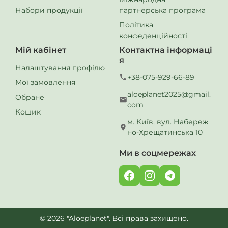
Набори продукції
партнерська програма
Політика
конфеденційності
Купити
Мій кабінет
Контактна інформаці
1195.00
985.00
я
грн
Налаштування профілю
+38-075-929-66-89
Мої замовлення
aloeplanet2025@gmail.
Обране
com
Кошик
м. Київ, вул. Набереж
но-Хрещатинська 10
Ми в соцмережах
© 2026 "Aloeplanet". Всі права захищено.