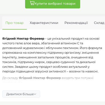
Купити вибрані товари
Про товар
Характеристики
Рекомендації
Склад
Ягідний Нектар Форевер
– це унікальний продукт на основі
чистого гелю алое вера, збагачений вітаміном С та
доповнений журавлиною і яблучним пектином. Його формула
спрямована на комплексну підтримку організму: зміцнення
імунітету, зменшення запальних процесів, очищення від
токсинів, підтримку нирок, серцево-судинної та дихальної
систем. Завдяки цьому продукт особливо актуальний у
періоди підвищеної вірусної активності – восени та навесні.
До складу
Ягідний Нектар Форевер
входять три потужні
компоненти.
Гель Алоэ Вера
відомий своїми відновлювальними та
протизапальними властивостями: він стимулює
Дивитися більше
регенерацію клітин, покращує травлення, підтримує
роботу печінки та імунітет.