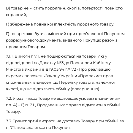
В) товар не містить подряпин, сколів, потертості, повністю
справний;
Г) збережена повна комплектність проданого товару;
Ґ) товар може бути замінений при пред’явленні Покупцем
розрахункового документа, виданого Покупцю разом з
проданим Товаром.
7.1.1. Вимоги п.7.1. не поширюються на товари, які у
відповідності до Додатку №3 до Постанови Кабінету
Мінстрів України від 19.03.94 №172 «Про реалізацію
окремих положень Закону України «Про захист прав
споживачів», віднесені до Переліку товарів, належної
якості, що не підлягають обміну (поверненню)
7.2. У разі, якщо Товар не відповідає умовам визначеним
пп. А) – Ґ) п. 7.1., Продавець має право відмовити в обміні
Товару.
7.3. Транспортні витрати на доставку Товару при обміні за
п. 7.1. покладаються на Покупця.