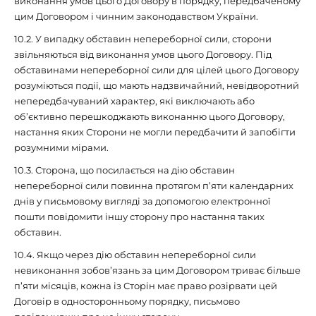
виконання умов цього Договору в порядку, передбаченому
цим Договором і чинним законодавством України.
10.2. У випадку обставин непереборної сили, сторони
звільняються від виконання умов цього Договору. Під
обставинами непереборної сили для цілей цього Договору
розуміються події, що мають надзвичайний, невідворотний
непередбачуваний характер, які виключають або
об’єктивно перешкоджають виконанню цього Договору,
настання яких Сторони не могли передбачити й запобігти
розумними мірами.
10.3. Сторона, що посилається на дію обставин
непереборної сили повинна протягом п’яти календарних
днів у письмовому вигляді за допомогою електронної
пошти повідомити іншу сторону про настання таких
обставин.
10.4. Якщо через дію обставин непереборної сили
невиконання зобов’язань за цим Договором триває більше
п’яти місяців, кожна із Сторін має право розірвати цей
Договір в односторонньому порядку, письмово