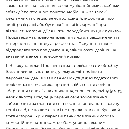
замовлення, надсилання телекомунікаційними засобами
зв’язку (електронною поштою, мобільним зв’язком)
рекламних та спеціальних пропозицій, інформації про
акції, розіграші або будь-якої іншої інформації про
діяльність магазину.Для цілей, передбачених цим пунктом,
Продавець має право направляти листи, повідомлення та
матеріали на поштову адресу, e-mail Покупця, а також
відправляти sms-повідомлення, здійснювати дзвінки на
вказаний в анкеті телефонний номер.
11.9. Покупець дає Продавцю право здійснювати обробку
його персональних даних, у тому числі: поміщати
персональні дані в бази даних Покупця (без додаткового
повідомлення Учасника про це), здійснювати довічне
зберігання даних, їх накопичення, оновлення, зміну (у міру
необхідності). Покупець бере на себе зобов'язання
забезпечити захист даних від несанкціонованого доступу
третіх осіб, не поширювати і не передавати дані будь-якій
третій стороні (крім передачі даних пов'язаним особам,
комерційним партнерам, особам, уповноваженим
Продавцем на здійснення безпосередньої обробки даних