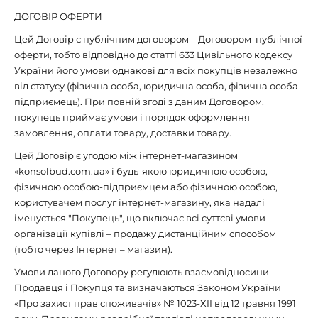
ДОГОВІР ОФЕРТИ
Цей Договір є публічним договором – Договором публічної
оферти, тобто відповідно до статті 633 Цивільного кодексу
України його умови однакові для всіх покупців незалежно
від статусу (фізична особа, юридична особа, фізична особа -
підприємець). При повній згоді з даним Договором,
покупець приймає умови і порядок оформлення
замовлення, оплати товару, доставки товару.
Цей Договір є угодою між інтернет-магазином
«konsolbud.com.ua» і будь-якою юридичною особою,
фізичною особою-підприємцем або фізичною особою,
користувачем послуг інтернет-магазину, яка надалі
іменується "Покупець", що включає всі суттєві умови
організації купівлі – продажу дистанційним способом
(тобто через Інтернет – магазин).
Умови даного Договору регулюють взаємовідносини
Продавця і Покупця та визначаються Законом України
«Про захист прав споживачів» № 1023-XII від 12 травня 1991