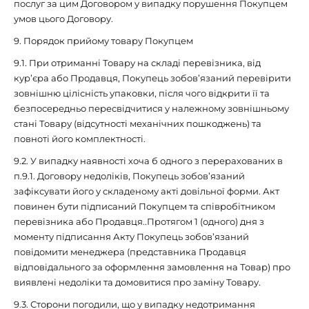
послуг за цим Договором у випадку порушення Покупцем
умов цього Договору.
9. Порядок прийому товару Покупцем
9.1. При отриманні Товару на складі перевізника, від
кур’єра або Продавця, Покупець зобов’язаний перевірити
зовнішню цілісність упаковки, після чого відкрити її та
безпосередньо пересвідчитися у належному зовнішньому
стані Товару (відсутності механічних пошкоджень) та
повноті його комплектності.
9.2. У випадку наявності хоча б одного з перерахованих в
п.9.1. Договору недоліків, Покупець зобов’язаний
зафіксувати його у складеному акті довільної форми. Акт
повинен бути підписаний Покупцем та співробітником
перевізника або Продавця..Протягом 1 (одного) дня з
моменту підписання Акту Покупець зобов’язаний
повідомити менеджера (представника Продавця
відповідального за оформлення замовлення на Товар) про
виявлені недоліки та домовитися про заміну Товару.
9.3. Сторони погодили, що у випадку недотримання