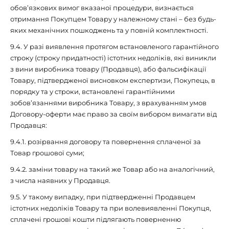
обов’язкових вимог вказаної процедури, визнається
отримання Покупцем Товару у належному стані – без будь-
яких механічних пошкоджень та у повній комплектності.
9.4. У разі виявлення протягом встановленого гарантійного
строку (строку придатності) істотних недоліків, які виникли
з вини виробника товару (Продавця), або фальсифікації
Товару, підтвердженої висновком експертизи, Покупець, в
порядку та у строки, встановлені гарантійними
зобов’язаннями виробника Товару, з врахуванням умов
Договору-оферти має право за своїм вибором вимагати від
Продавця:
9.4.1. розірвання договору та повернення сплаченої за
Товар грошової суми;
9.4.2. заміни товару на такий же Товар або на аналогічний,
з числа наявних у Продавця.
9.5. У такому випадку, при підтвердженні Продавцем
істотних недоліків Товару та при волевиявленні Покупця,
сплачені грошові кошти підлягають поверненню