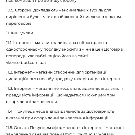
повідомивши про це іншу сторону.
10.5. Сторони докладають максимальних зусиль для
вирішення будь – яких розбіжностей виключно шляхом
переговорів.
11. Інші умови
11.1. Інтернет – магазин залишає за собою право в
односторонньому порядку вносити зміни в цей Договір з
попередньою публікацією його на сайті
«konsolbud.com.ua»
11.2. Інтернет – магазин створений для організації
дистанційного способу продажу товарів через Інтернет.
11.3. Інтернет – магазин не несе відповідальність за зміст і
правдивість інформації, що надається Покупцем при
оформленні замовлення.
11.4. Покупець несе відповідальність за достовірність
вказаної при оформленні замовлення інформації.
11.5. Оплата Покупцем оформленого в Інтернет – магазині
замовлення означає повну згоду Покупця з умовами