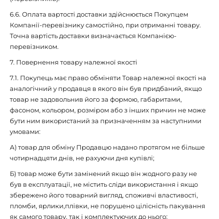
6.6. Оплата вартості доставки здійснюється Покупцем
Компанії-перевізнику самостійно, при отриманні товару.
Точна вартість доставки визначається Компанією-
перевізником.
7. Повернення товару належної якості
7.1. Покупець має право обміняти Товар належної якості на
аналогічний у продавця в якого він був придбаний, якщо
товар не задовольнив його за формою, габаритами,
фасоном, кольором, розміром або з інших причин не може
бути ним використаний за призначенням за наступними
умовами:
А) товар для обміну Продавцю надано протягом не більше
чотирнадцяти днів, не рахуючи дня купівлі;
Б) товар може бути замінений якщо він жодного разу не
був в експлуатації, не містить сліди використання і якщо
збережено його товарний вигляд, споживчі властивості,
пломби, ярлики,плівки, не порушено цілісність пакування
як самого товару, так і комплектуючих до нього;