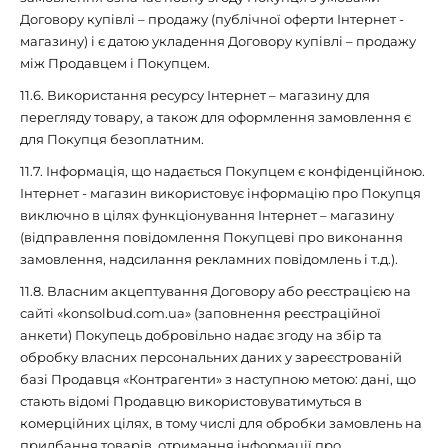
Договору купівлі – продажу (публічної оферти Інтернет -
магазину) і є датою укладення Договору купівлі – продажу
між Продавцем і Покупцем.
11.6. Використання ресурсу Інтернет – магазину для
перегляду товару, а також для оформлення замовлення є
для Покупця безоплатним.
11.7. Інформація, що надається Покупцем є конфіденційною.
Інтернет - магазин використовує інформацію про Покупця
виключно в цілях функціонування Інтернет – магазину
(відправлення повідомлення Покупцеві про виконання
замовлення, надсилання рекламних повідомлень і т.д.).
11.8. Власним акцептування Договору або реєстрацією на
сайті «konsolbud.com.ua» (заповнення реєстраційної
анкети) Покупець добровільно надає згоду на збір та
обробку власних персональних даних у зареєстрованій
базі Продавця «Контрагенти» з наступною метою: дані, що
стають відомі Продавцю використовуватимуться в
комерційних цілях, в тому числі для обробки замовлень на
придбання товарів, отримання інформації про