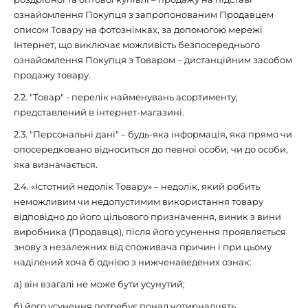
ознайомлення Покупця з запропонованим Продавцем
описом Товару на фотознімках, за допомогою мережі
Інтернет, що виключає можливість безпосереднього
ознайомлення Покупця з Товаром – дистанційним засобом
продажу товару.
2.2. "Товар" - перелік найменувань асортименту,
представлений в інтернет-магазині.
2.3. "Персональні дані" – будь-яка інформація, яка прямо чи
опосередковано відноситься до певної особи, чи до особи,
яка визначається.
2.4. «Істотний недолік Товару» – недолік, який робить
неможливим чи недопустимим використання товару
відповідно до його цільового призначення, виник з вини
виробника (Продавця), після його усунення проявляється
знову з незалежних від споживача причин і при цьому
наділений хоча б однією з нижченаведених ознак:
а) він взагалі не може бути усунутий;
б) його усунення потребує понад чотирнадцять