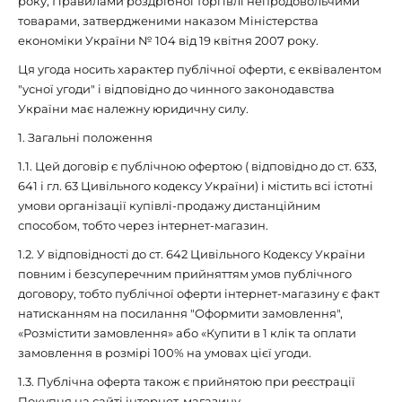
року, Правилами роздрібної торгівлі непродовольчими
товарами, затвердженими наказом Міністерства
економіки України № 104 від 19 квітня 2007 року.
Ця угода носить характер публічної оферти, є еквівалентом
"усної угоди" і відповідно до чинного законодавства
України має належну юридичну силу.
1. Загальні положення
1.1. Цей договір є публічною офертою ( відповідно до ст. 633,
641 і гл. 63 Цивільного кодексу України) і містить всі істотні
умови організації купівлі-продажу дистанційним
способом, тобто через інтернет-магазин.
1.2. У відповідності до ст. 642 Цивільного Кодексу України
повним і безсуперечним прийняттям умов публічного
договору, тобто публічної оферти інтернет-магазину є факт
натисканням на посилання "Оформити замовлення",
«Розмістити замовлення» або «Купити в 1 клік та оплати
замовлення в розмірі 100% на умовах цієї угоди.
1.3. Публічна оферта також є прийнятою при реєстрації
Покупця на сайті інтернет-магазину.