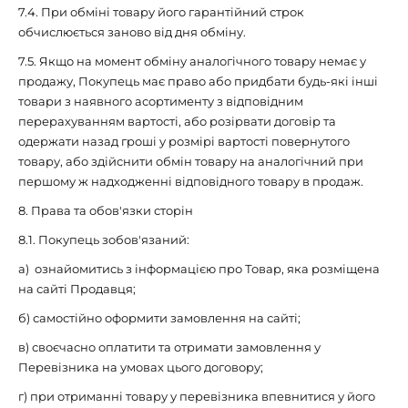
7.4. При обміні товару його гарантійний строк
обчислюється заново від дня обміну.
7.5. Якщо на момент обміну аналогічного товару немає у
продажу, Покупець має право або придбати будь-які інші
товари з наявного асортименту з відповідним
перерахуванням вартості, або розірвати договір та
одержати назад гроші у розмірі вартості повернутого
товару, або здійснити обмін товару на аналогічний при
першому ж надходженні відповідного товару в продаж.
8. Права та обов'язки сторін
8.1. Покупець зобов'язаний:
а) ознайомитись з інформацією про Товар, яка розміщена
на сайті Продавця;
б) самостійно оформити замовлення на сайті;
в) своєчасно оплатити та отримати замовлення у
Перевізника на умовах цього договору;
г) при отриманні товару у перевізника впевнитися у його