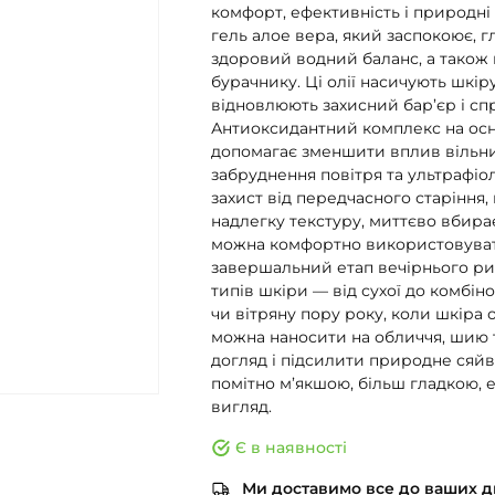
комфорт, ефективність і природні
гель алое вера, який заспокоює, 
здоровий водний баланс, а також 
бурачнику. Ці олії насичують шкі
відновлюють захисний бар’єр і спри
Антиоксидантний комплекс на осно
допомагає зменшити вплив вільни
забруднення повітря та ультрафіо
захист від передчасного старіння,
надлегку текстуру, миттєво вбира
можна комфортно використовувати
завершальний етап вечірнього рит
типів шкіри — від сухої до комбін
чи вітряну пору року, коли шкіра
можна наносити на обличчя, шию 
догляд і підсилити природне сяй
помітно м’якшою, більш гладкою,
вигляд.
Є в наявності
Ми доставимо все до ваших дв