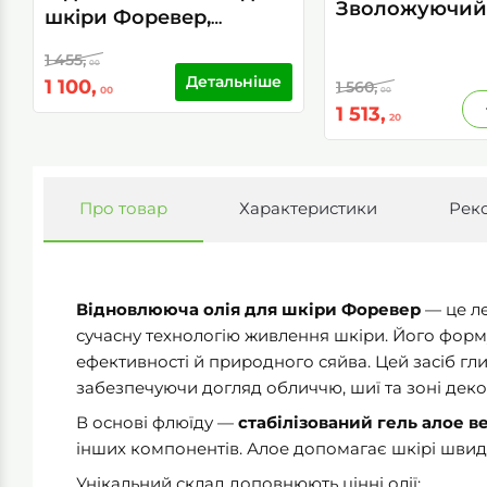
Зволожуючий
шкіри Форевер,
Форевер
Replenishing Skin Oil, 30
1 455,
мл
00
Детальніше
1 100,
1 560,
00
00
1 513,
20
Про товар
Характеристики
Рек
Відновлююча олія для шкіри Форевер
— це ле
сучасну технологію живлення шкіри. Його форм
ефективності й природного сяйва. Цей засіб гл
забезпечуючи догляд обличчю, шиї та зоні деко
В основі флюїду —
стабілізований гель алое в
інших компонентів. Алое допомагає шкірі швидш
Унікальний склад доповнюють цінні олії: