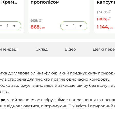
 Крем
прополісом
капсула
Гіалур
1 566,
(Foreve
00
1 205,
капс
905,
00
00
868,
1 144,
80
75
омендації
Склад
Відео
Деякі пере
гка доглядова олійка-флюїд, який поєднує силу природи
ула створена для тих, хто прагне одночасно комфорту,
ибоко зволожує, відновлює й захищає шкіру без відчуття 
льте.
ера
, який заспокоює шкіру, знімає подразнення та посил
е відновлюватися, підтримуючи її м’якість і природний 