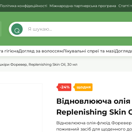
Політика конфідеційності
Міжнародна партнерська програма
Статті 
⌕
а гігієна
Догляд за волоссям
Лікувальні спреї та мазі
Догляд
іри Форевер, Replenishing Skin Oil, 30 мл
-24%
щодня
Відновлююча олія
Replenishing Skin O
Відновлююча олія-флюїд Форевер 
поживний засіб для щоденного дог