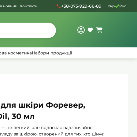
+38-075-929-66-89
та новини
Контакти
Укр
Рус
ова косметика
Набори продукції
 для шкіри Форевер,
il, 30 мл
— це легкий, але водночас надзвичайно
ляду за шкірою, створений для тих, хто цінує