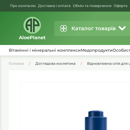
Про компанію
Доставка і оплата
Обмін та повернення
Оферта
Каталог товарів
AloePlanet
Вітамінні і мінеральні комплекси
Медопродукти
Особист
Головна
Доглядова косметика
Відновлююча олія для шк