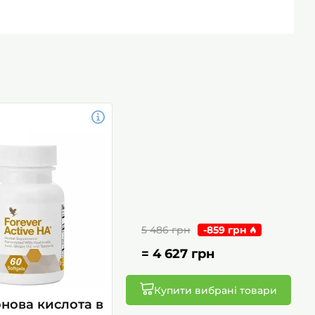
5 486 грн
-
859 грн
=
4 627 грн
Купити вибрані товари
онова кислота в