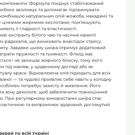
 компоненти. Формула поєднує стабілізований
глибоко зволожує та допомагає підтримувати
комбінацію натуральних олій жожоба, макадамії та
ру цінними жирними кислотами, пом’якшують,
яють її гладкості та еластичності.
ві екстракту білого чаю та насіння камелії
х радикалів, що виникають внаслідок стресу,
лету. Завдяки цьому шкіра отримує додатковий
 втрати пружності та тьмяності. Флюїд має
ється і не залишає жирного блиску, тому його
 під макіяж, у щоденному догляді або як
уалу краси. Відновлююча олія підходить для всіх
ованої — та чудово проявляє себе навіть у холодну
 особливо потребує захисту й живлення. Його
та зону декольте, щоб забезпечити повноцінний
во. При регулярному використанні шкіра стає
 еластичною та випромінює здоровий, доглянутий
ерей по всій Україні