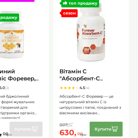
топ продажу
сезон
лої.
продажу
я.
 сухого
одячи як
иний
Вітамін С
іс Форевер,
"Абсорбент-С
opolis), 60
Форевер", (
★
★
★
★
☆
5.0
4.5
(2)
(4)
к
Absorbent-C Forever)
ний бджолиний
Абсорбент-С Форевер — це
60 мг 100 табл
у формі жувальних
натуральний вітамін С із
ра
 створений для
цитрусових і папаї, поєднаний з
ідтримки організ...
вівсяними висівкам...
 відчуття
 наявності
ри
807,
00
Купити
Купити
,
630,
00
00
грн
грн