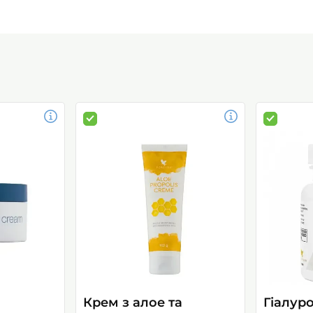
Крем з алое та
Гіалур