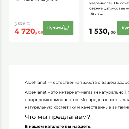
уверенность. Он сочетает
эффективное очищени
свежие цитрусовые ноты с
Оно подходит для еж
тёплы...
испол...
Купити
Ку
1 530,
991,
00
00
грн
грн
AloePlanet — естественная забота о вашем здоро
AloePlanet – это интернет-магазин натуральной
природных компонентов. Мы предназначены для 
натуральную косметику и качественные витами
Что мы предлагаем?
В нашем каталоге вы найдете: