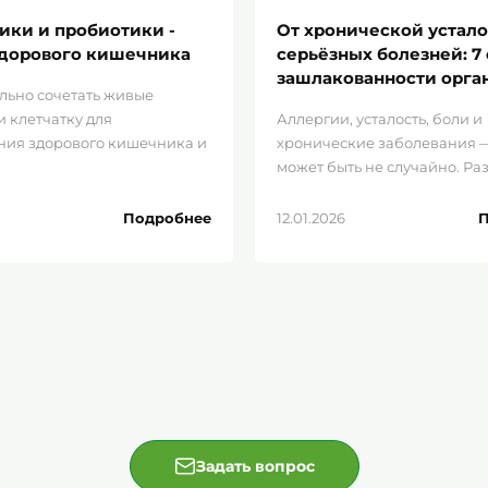
ики и пробиотики -
От хронической устало
здорового кишечника
серьёзных болезней: 7
зашлакованности орга
льно сочетать живые
и клетчатку для
Аллергии, усталость, боли и
ия здорового кишечника и
хронические заболевания —
 курьером.
ия стабильной
может быть не случайно. Ра
ры.
стадий зашлакованности ор
от первых незаметны...
Подробнее
12.01.2026
П
тупными для каждого.AloePlanet – это
ыбирающих здоровье, естественность и
дежному проводнику в мир
Задать вопрос