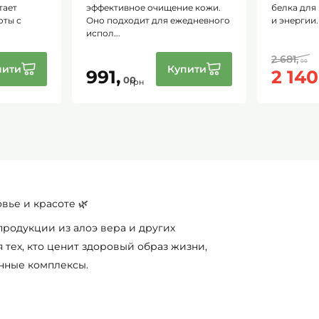
Gummy)
е кожи.
белка для поддержки здоровья
комплекс 
едневного
и энергии. Он со...
жевательн
для...
2 681,
00
пити
Купити
2 140,
1 779
00
грн
вье и красоте 🌿
 продукции из алоэ вера и других
тех, кто ценит здоровый образ жизни,
нные комплексы.