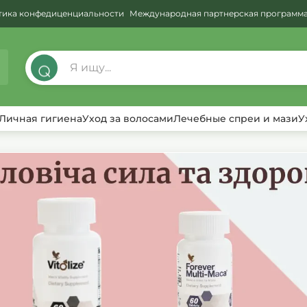
тика конфедиценциальности
Международная партнерская программ
⌕
Личная гигиена
Уход за волосами
Лечебные спреи и мази
У