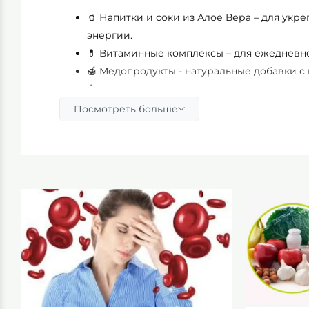
🥤 Напитки и соки из Алое Вера – для ук
энергии.
💊 Витаминные комплексы – для ежедневн
🍯 Медопродукты - натуральные добавки с
🧴 Уходовая косметика – кремы, маски и с
🧼 Личная гигиена – натуральные шампуни,
Посмотреть больше
🌱 Лечебные спреи и мази – для заживлени
🎁 Наборы продукции – отличный подарок 
Почему выбирают именно нас?
✅ Естественность – только проверенные ср
природных компонентов.
✅ Качество – сотрудничаем с известными
Pure и др.).
✅ Удобство – заказ онлайн в несколько кли
✅ Доставка по Украине – быстро и надежно
✅ Профессиональная поддержка – поможе