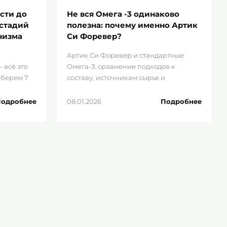
сти до
Не вся Омега -3 одинаково
 стадий
полезна: почему именно Артик
низма
Си Форевер?
Артик Си Форевер и стандартные
 всё это
Омега-3: сравнение подходов к
зберем 7
составу, источникам сырья и
ганизма:
эффективности с точки зрения
современной нутрициологии.
одробнее
08.01.2026
Подробнее