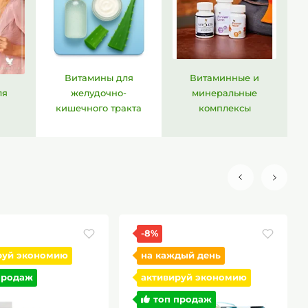
Витамины для
Витаминные и
ля
желудочно-
минеральные
кишечного тракта
комплексы
-23%
топ продаж
дый день
руй экономию
продаж