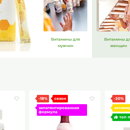
Витамины для
Витамины д
мужчин
женщин
-20%
-8%
ая
активируй экономию
на каж
топ продаж
активи
топ 