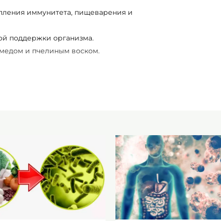
репления иммунитета, пищеварения и
ой поддержки организма.
 медом и пчелиным воском.
редства для ежедневного ухода.
 гели, мыло.
я и ухода за кожей.
для близких.
едства на основе алоэ вера и
 мировыми производителями (Solgar,
ков.
 через "Новая почта".
м подобрать продукцию под ваши