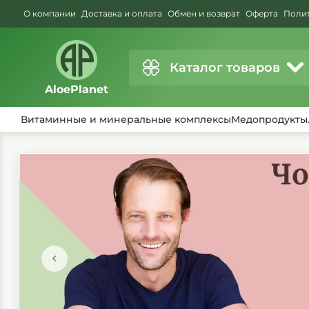
О компании
Доставка и оплата
Обмен и возврат
Оферта
Поли
Каталог товаров
AloePlanet
Витаминные и минеральные комплексы
Медопродукты